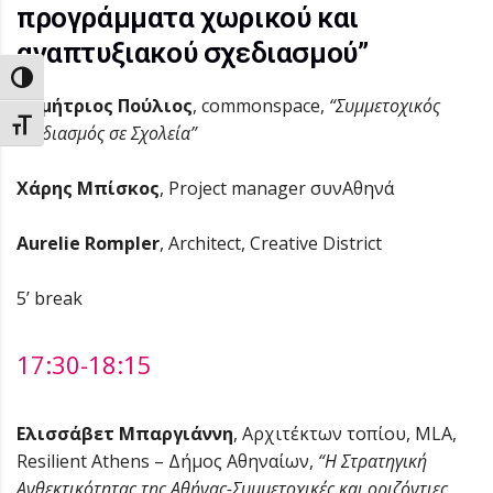
προγράμματα χωρικού και
αναπτυξιακού σχεδιασμού”
Εναλλαγή Υψηλής Αντίθεσης
Δημήτριος Πούλιος
, commonspace,
“Συμμετοχικός
Εναλλαγή Μεγέθους Γραμμάτων
Σχεδιασμός σε Σχολεία”
Χάρης Μπίσκος
, Project manager συνΑθηνά
Aurelie Rompler
, Architect, Creative District
5’ break
17:30-18:15
Ελισσάβετ Μπαργιάννη
, Αρχιτέκτων τοπίου, MLA,
Resilient Athens – Δήμος Αθηναίων,
“Η Στρατηγική
Ανθεκτικότητας της Αθήνας-Συμμετοχικές και οριζόντιες