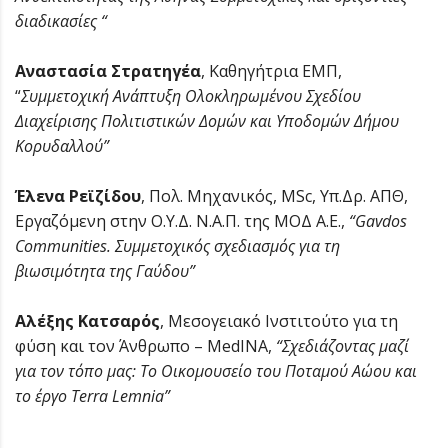
διαδικασίες “
Αναστασία Στρατηγέα
, Καθηγήτρια ΕΜΠ,
“
Συμμετοχική Ανάπτυξη Ολοκληρωμένου Σχεδίου
Διαχείρισης Πολιτιστικών Δομών και Υποδομών Δήμου
Κορυδαλλού”
Έλενα Ρεϊζίδου
, Πολ. Mηχανικός, MSc, Υπ.Δρ. AΠΘ,
Εργαζόμενη στην Ο.Υ.Δ. Ν.Α.Π. της ΜΟΔ Α.Ε.,
“Gavdos
Communities. Συμμετοχικός σχεδιασμός για τη
βιωσιμότητα της Γαύδου”
Αλέξης Κατσαρός
, Μεσογειακό Ινστιτούτο για τη
φύση και τον Άνθρωπο – MedINA,
“Σχεδιάζοντας μαζί
για τον τόπο μας: Το Οικομουσείο του Ποταμού Αώου και
το έργο Terra Lemnia”