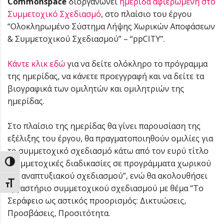
Commonspace
διοργανώνει
ημερίδα αφιερωμένη στο
Συμμετοχικό Σχεδιασμό
, στo πλαίσιo του έργου
“Ολοκληρωμένο Σύστημα Λήψης Χωρικών Αποφάσεων
& Συμμετοχικού Σχεδιασμού” – “ppCITY”.
Κάντε κλικ εδώ
για να δείτε ολόκληρο το πρόγραμμα
της ημερίδας, να κάνετε προεγγραφή και να δείτε τα
βιογραφικά των ομιλητών και ομιλητριών της
ημερίδας.
Στο πλαίσιο της ημερίδας θα γίνει παρουσίαση της
εξέλιξης του έργου, θα πραγματοποιηθούν ομιλίες για
το συμμετοχικό σχεδιασμό κάτω από τον ευρύ τίτλο
“Συμμετοχικές διαδικασίες σε προγράμματα χωρικού
Εναλλαγή Υψηλής Αντίθεσης
και αναπτυξιακού σχεδιασμού”, ενώ θα ακολουθήσει
Εναλλαγή Μεγέθους Γραμμάτων
εργαστήριο συμμετοχικού σχεδιασμού με θέμα “Το
Σεράφειο ως αστικός προορισμός: Δικτυώσεις,
Προσβάσεις, Προσιτότητα.