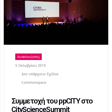
Ανακοινώσεις
5 Οκτωβρίου 2019
Δεν υπάρχουν Σχόλια
Commonspace
Συμμετοχή του ppCITY στο
CityScienceSummit